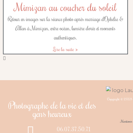
Mimizan au coucher du soleil
Retour en images sur la séance photo après mariage d’Ophélie &
Allan à Mimizan, entre océan, lumière dorée et moments
authentiques.
Lire la suite »
Copyright © 2018
Photographe de la vie et des
gens heureux
Mentions 
06.07.37.50.71