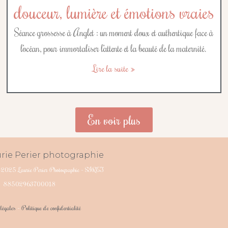
douceur, lumière et émotions vraies
Séance grossesse à Anglet : un moment doux et authentique face à
l’océan, pour immortaliser l’attente et la beauté de la maternité.
Lire la suite »
En voir plus
-2025 Laurie Perier Photographie – SIRET
88502963700018
légales
–
Politique de confidentialité