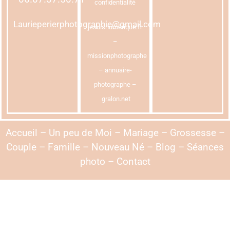
confidentialité
Laurieperierphotographie@gmail.com
jesuisnumerique.fr
–
missionphotographe
–
annuaire-
photographe
–
gralon.net
Accueil
–
Un peu de Moi
–
Mariage
–
Grossesse
–
Couple
–
Famille
–
Nouveau Né
–
Blog
–
Séances
photo
–
Contact