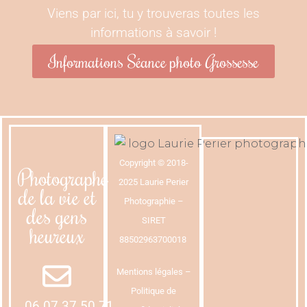
Viens par ici, tu y trouveras toutes les
informations à savoir !
Informations Séance photo Grossesse
Copyright © 2018-
Photographe
2025 Laurie Perier
de la vie et
Photographie –
des gens
SIRET
heureux
88502963700018
Mentions légales
–
Politique de
06.07.37.50.71