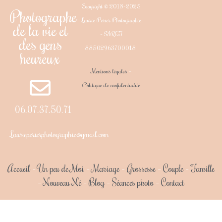
Copyright © 2018-2025
Photographe
Laurie Perier Photographie
de la vie et
– SIRET
des gens
88502963700018
heureux
Mentions légales
–
Politique de confidentialité
06.07.37.50.71
Laurieperierphotographie@gmail.com
Accueil
–
Un peu de Moi
–
Mariage
–
Grossesse
–
Couple
–
Famille
–
Nouveau Né
–
Blog
–
Séances photo
–
Contact