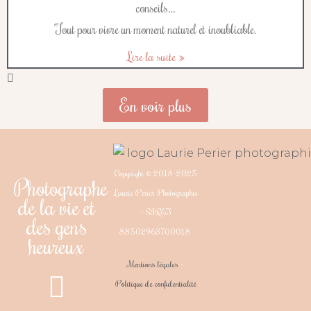
conseils…
Tout pour vivre un moment naturel et inoubliable.
Lire la suite »
En voir plus
Copyright © 2018-2025
Photographe
Laurie Perier Photographie
de la vie et
– SIRET
des gens
88502963700018
heureux
Mentions légales
–
Politique de confidentialité