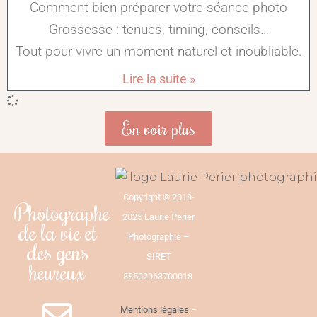
Comment bien préparer votre séance photo
Grossesse : tenues, timing, conseils…
Tout pour vivre un moment naturel et inoubliable.
Lire la suite »
En voir plus
Copyright © 2018-
Photographe
2025 Laurie Perier
de la vie et
Photographie –
des gens
SIRET
heureux
88502963700018
Mentions légales
–