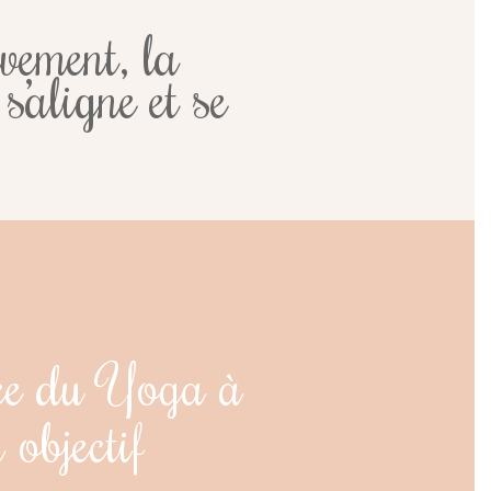
vement, la
s’aligne et se
nce du Yoga à
 objectif