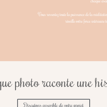
chaque asa
Vous ressentez toute la puissance de la méditati
réveille votre force intérieure
ue photo raconte une his
Discutons ensemble de votre projet