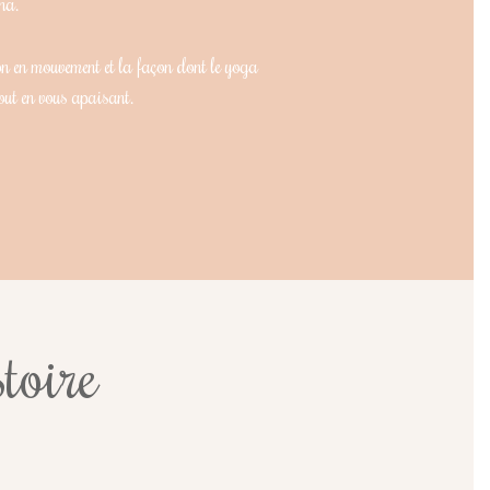
na.
on en mouvement et la façon dont le yoga
 tout en vous apaisant.
toire