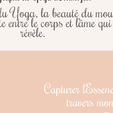
 du Yoga, la beauté du mou
 entre le corps et l’âme qui 
révèle.
Capturer l’Esse
travers mon