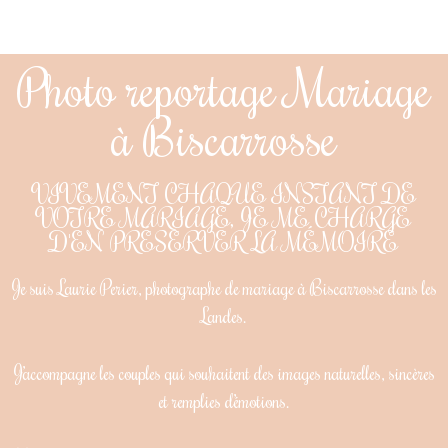
Photo reportage Mariage
Photographe
à Biscarrosse
Mariage à
Biscarrosse - Saisir
VIVEMENT CHAQUE INSTANT DE
l'inoubliable
VOTRE MARIAGE, JE ME CHARGE
D'EN PRÉSERVER LA MÉMOIRE
Je suis Laurie Perier, photographe de mariage à Biscarrosse dans les
Landes.
J’accompagne les couples qui souhaitent des images naturelles, sincères
et remplies d’émotions.