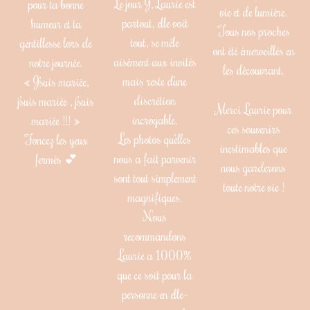
Le jour J, Laurie est
pour ta bonne
vie et de lumière.
partout, elle voit
humeur et ta
Tous nos proches
tout, se mêle
gentillesse lors de
ont été émerveillés en
aisément aux invités
notre journée.
les découvrant.
mais reste d’une
« J’suis mariée,
discrétion
j’suis mariée , j’suis
Merci Laurie pour
incroyable.
mariée !!! »
ces souvenirs
Les photos qu’elles
Foncez les yeux
inestimables que
nous a fait parvenir
fermés 💕
nous garderons
sont tout simplement
toute notre vie !
magnifiques.
Nous
recommandons
Laurie a 1000%
que ce soit pour la
personne en elle-