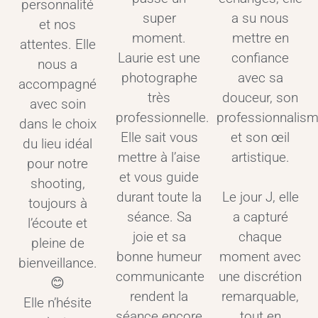
personnalité
a su nous
super
et nos
mettre en
moment.
attentes. Elle
confiance
Laurie est une
nous a
avec sa
photographe
accompagné
douceur, son
très
avec soin
professionnalis
professionnelle.
dans le choix
et son œil
Elle sait vous
du lieu idéal
artistique.
mettre à l’aise
pour notre
et vous guide
shooting,
durant toute la
Le jour J, elle
toujours à
séance. Sa
a capturé
l’écoute et
joie et sa
chaque
pleine de
bonne humeur
moment avec
bienveillance.
communicante
une discrétion
😊
rendent la
remarquable,
Elle n’hésite
séance encore
tout en