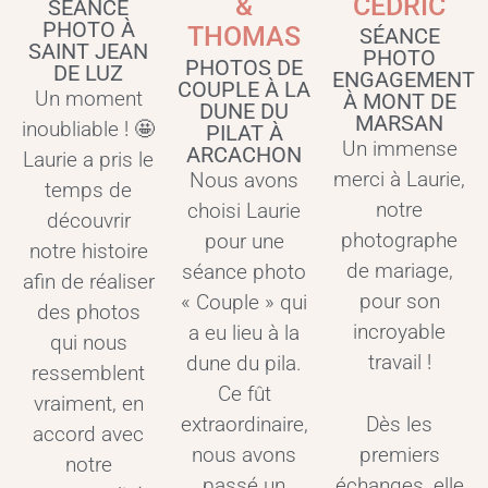
&
CÉDRIC
SÉANCE
PHOTO À
THOMAS
SÉANCE
SAINT JEAN
PHOTO
PHOTOS DE
DE LUZ
ENGAGEMENT
COUPLE À LA
Un moment
À MONT DE
DUNE DU
MARSAN
inoubliable ! 🤩
PILAT À
Un immense
ARCACHON
Laurie a pris le
merci à Laurie,
Nous avons
temps de
notre
choisi Laurie
découvrir
photographe
pour une
notre histoire
de mariage,
séance photo
afin de réaliser
pour son
« Couple » qui
des photos
incroyable
a eu lieu à la
qui nous
travail !
dune du pila.
ressemblent
Ce fût
vraiment, en
Dès les
extraordinaire,
accord avec
premiers
nous avons
notre
échanges, elle
passé un