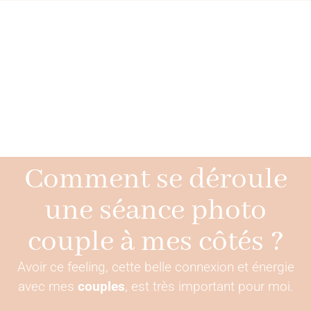
Comment se déroule
VIVEZ UNE ODE À
une séance photo
L'AMOUR
couple à mes côtés ?
Avoir ce feeling, cette belle connexion et énergie
avec mes
couples
, est très important pour moi.