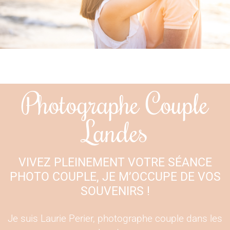
Photographe Couple
Landes
VIVEZ PLEINEMENT VOTRE SÉANCE
PHOTO COUPLE, JE M’OCCUPE DE VOS
SOUVENIRS !
Je suis Laurie Perier, photographe couple dans les