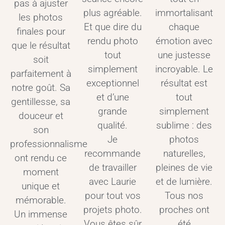
pas à ajuster
plus agréable.
immortalisant
les photos
Et que dire du
chaque
finales pour
rendu photo
émotion avec
que le résultat
tout
une justesse
soit
simplement
incroyable. Le
parfaitement à
exceptionnel
résultat est
notre goût. Sa
et d’une
tout
gentillesse, sa
grande
simplement
douceur et
qualité.
sublime : des
son
Je
photos
professionnalisme
recommande
naturelles,
ont rendu ce
de travailler
pleines de vie
moment
avec Laurie
et de lumière.
unique et
pour tout vos
Tous nos
mémorable.
projets photo.
proches ont
Un immense
Vous êtes sûr
été